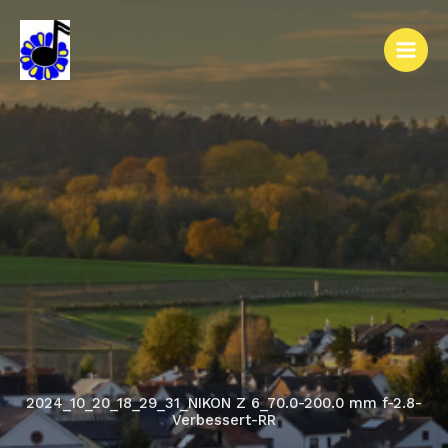
Zum
Inhalt
springen
2024_10_20_18_29_31_NIKON Z 6_70.0-200.0 mm f-2.8-
Verbessert-RR