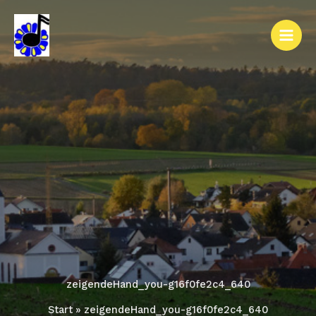
Zum
Inhalt
springen
zeigendeHand_you-g16f0fe2c4_640
Start
zeigendeHand_you-g16f0fe2c4_640