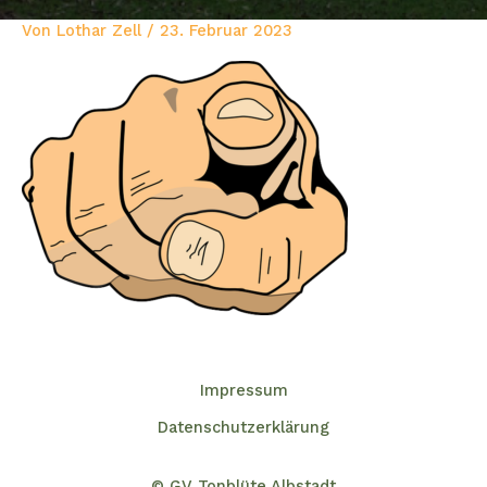
Von
Lothar Zell
/
23. Februar 2023
Impressum
Datenschutzerklärung
© GV Tonblüte Albstadt