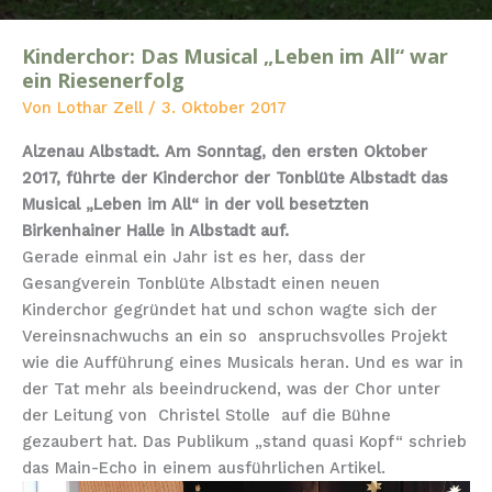
Kinderchor: Das Musical „Leben im All“ war
Kinderchor:
ein Riesenerfolg
Das
Von
Lothar Zell
/
3. Oktober 2017
Musical
„Leben
Alzenau Albstadt. Am Sonntag, den ersten Oktober
im
2017, führte der Kinderchor der Tonblüte Albstadt das
All“
Musical „Leben im All“ in der voll besetzten
war
Birkenhainer Halle in Albstadt auf.
ein
Gerade einmal ein Jahr ist es her, dass der
Riesenerfolg
Gesangverein Tonblüte Albstadt einen neuen
Kinderchor gegründet hat und schon wagte sich der
Vereinsnachwuchs an ein so anspruchsvolles Projekt
wie die Aufführung eines Musicals heran.
Und es war in
der Tat mehr als beeindruckend, was der Chor unter
der Leitung von Christel Stolle auf die Bühne
gezaubert hat.
Das Publikum „stand quasi Kopf“ schrieb
das Main-Echo in einem ausführlichen Artikel.