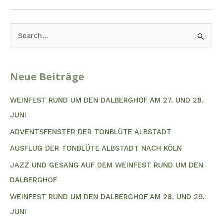
S
U
C
Neue Beiträge
H
E
WEINFEST RUND UM DEN DALBERGHOF AM 27. UND 28.
N
JUNI
N
ADVENTSFENSTER DER TONBLÜTE ALBSTADT
A
AUSFLUG DER TONBLÜTE ALBSTADT NACH KÖLN
C
JAZZ UND GESANG AUF DEM WEINFEST RUND UM DEN
H
DALBERGHOF
:
WEINFEST RUND UM DEN DALBERGHOF AM 28. UND 29.
JUNI