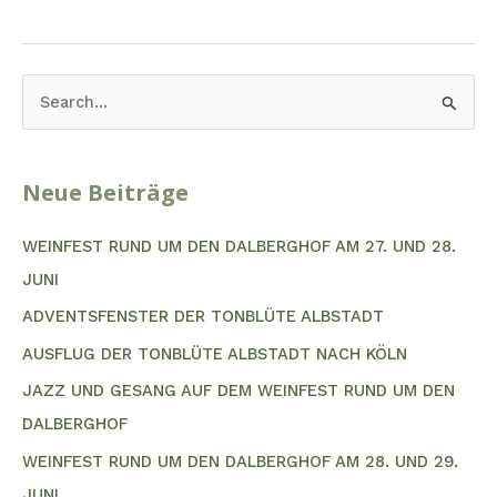
S
U
C
Neue Beiträge
H
E
WEINFEST RUND UM DEN DALBERGHOF AM 27. UND 28.
N
JUNI
N
ADVENTSFENSTER DER TONBLÜTE ALBSTADT
A
AUSFLUG DER TONBLÜTE ALBSTADT NACH KÖLN
C
JAZZ UND GESANG AUF DEM WEINFEST RUND UM DEN
H
DALBERGHOF
:
WEINFEST RUND UM DEN DALBERGHOF AM 28. UND 29.
JUNI