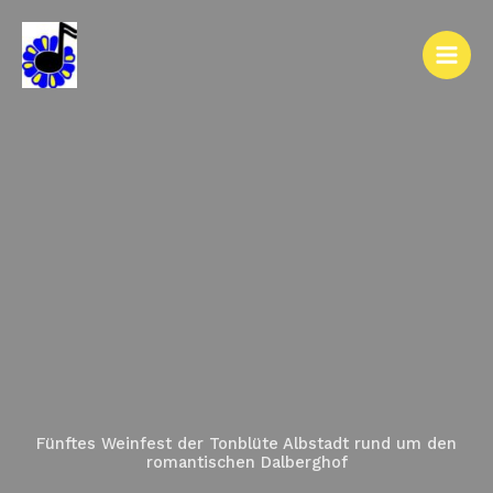
Zum
A
Inhalt
R
springen
C
H
I
V
Fünftes Weinfest der Tonblüte Albstadt rund um den
romantischen Dalberghof