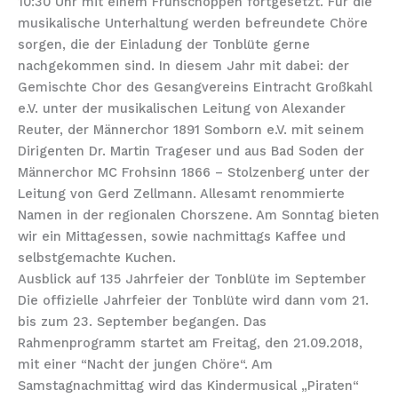
10:30 Uhr mit einem Frühschoppen fortgesetzt. Für die
musikalische Unterhaltung werden befreundete Chöre
sorgen, die der Einladung der Tonblüte gerne
nachgekommen sind. In diesem Jahr mit dabei: der
Gemischte Chor des Gesangvereins Eintracht Großkahl
e.V. unter der musikalischen Leitung von Alexander
Reuter, der Männerchor 1891 Somborn e.V. mit seinem
Dirigenten Dr. Martin Trageser und aus Bad Soden der
Männerchor MC Frohsinn 1866 – Stolzenberg unter der
Leitung von Gerd Zellmann. Allesamt renommierte
Namen in der regionalen Chorszene. Am Sonntag bieten
wir ein Mittagessen, sowie nachmittags Kaffee und
selbstgemachte Kuchen.
Ausblick auf 135 Jahrfeier der Tonblüte im September
Die offizielle Jahrfeier der Tonblüte wird dann vom 21.
bis zum 23. September begangen. Das
Rahmenprogramm startet am Freitag, den 21.09.2018,
mit einer “Nacht der jungen Chöre“. Am
Samstagnachmittag wird das Kindermusical „Piraten“